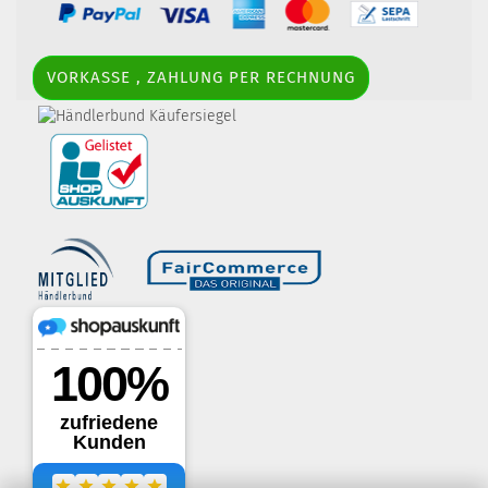
VORKASSE , ZAHLUNG PER RECHNUNG
border-style: solid; margin: 5px; width:
60px; height: 60px;" title="Händlerbund AGB-Prüfsiegel" />