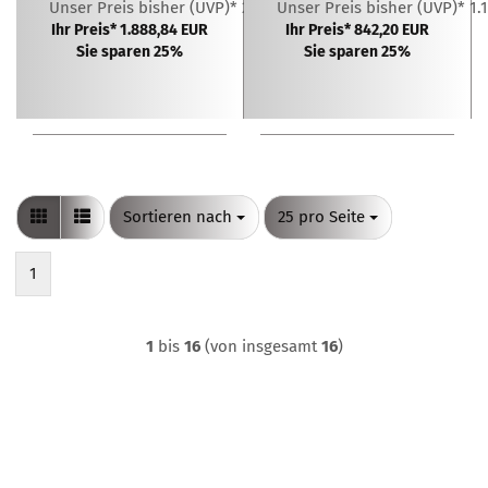
Unser Preis bisher (UVP)* 2.518,45 EUR
Unser Preis bisher (UVP)* 1.
mit Heckklappe
Ihr Preis* 1.888,84 EUR
Ihr Preis* 842,20 EUR
Sie sparen 25%
Sie sparen 25%
Sortieren nach
pro Seite
Sortieren nach
25 pro Seite
1
1
bis
16
(von insgesamt
16
)