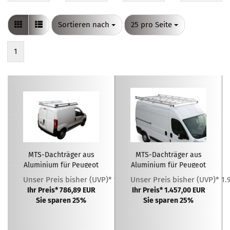
Sortieren nach
pro Seite
Sortieren nach
25 pro Seite
1
MTS-Dachträger aus
MTS-Dachträger aus
Aluminium für Peugeot
Aluminium für Peugeot
Bipper L1H1 ( 2008 - )
Boxer L1H1 ( 2006 - )
Unser Preis bisher (UVP)* 1.049,18 EUR
Unser Preis bisher (UVP)* 1.
Ihr Preis* 786,89 EUR
Ihr Preis* 1.457,00 EUR
Sie sparen 25%
Sie sparen 25%