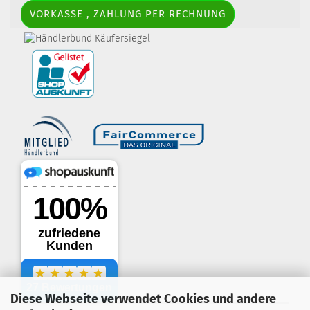
VORKASSE , ZAHLUNG PER RECHNUNG
border-style: solid; margin: 5px; width:
60px; height: 60px;" title="Händlerbund AGB-Prüfsiegel" />
Diese Webseite verwendet Cookies und andere