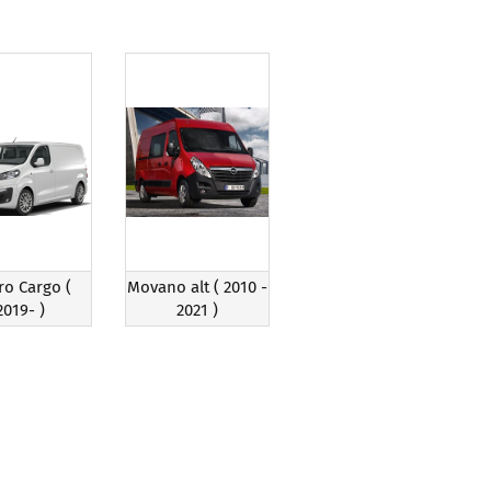
Zubehör für Mobietec-
Dachträger
ro Cargo (
Movano alt ( 2010 -
2019- )
2021 )