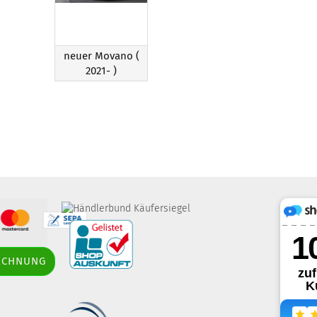
neuer Movano (
2021- )
border-style: solid;
RECHNUNG
margin: 5px; width: 60px; height: 60px;"
title="Händlerbund AGB-Prüfsiegel" />