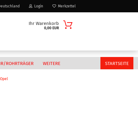
eutschland
Login
Merkzettel
Ihr Warenkorb
0,00 EUR
HR/ROHRTRÄGER
WEITERE
STARTSEITE
Opel
Citroen
n?
Fiat
MAN
Peugeot
Volkswagen