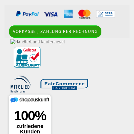
VORKASSE , ZAHLUNG PER RECHNUNG
border-style: solid; margin: 5px; width:
60px; height: 60px;" title="Händlerbund AGB-Prüfsiegel" />