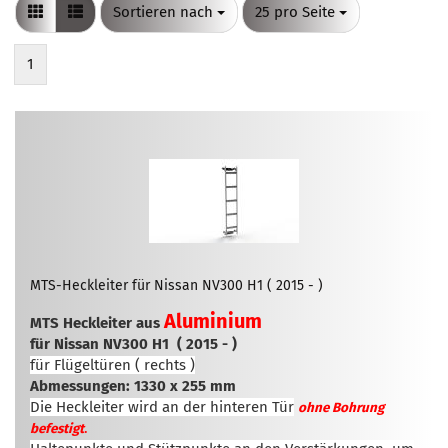
Sortieren nach
pro Seite
Sortieren nach
25 pro Seite
1
MTS-Heckleiter für Nissan NV300 H1 ( 2015 - )
Aluminium
MTS Heckleiter aus
für Nissan NV300 H1
( 2015 - )
für Flügeltüren ( rechts )
Abmessungen: 1330 x 255 mm
Die Heckleiter wird an der hinteren Tür
ohne Bohrung
.
befestigt