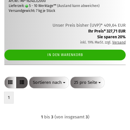
Art.Nr.: MP-1624LCE2000
Lieferzeit:
5 - 10 Werktage**
(Ausland kann abweichen)
Versandgewicht:
7
kg je Stück
Unser Preis bisher (UVP)* 409,64 EUR
Ihr Preis* 327,71 EUR
Sie sparen 20%
inkl. 19% MwSt. zzgl.
Versand
IN DEN WARENKORB
Sortieren nach
pro Seite
Sortieren nach
25 pro Seite
1
1
bis
3
(von insgesamt
3
)