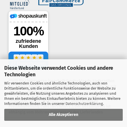
Diese Webseite verwendet Cookies und andere
.
Technologien
**gilt für Lieferungen innerhalb Deutschlands, Lieferzeiten
Wir verwenden Cookies und ähnliche Technologien, auch von
für andere Länder entnehmen Sie bitte der Schaltfläche mit
Drittanbietern, um die ordentliche Funktionsweise der Website zu
den Versandinformationen
gewährleisten, die Nutzung unseres Angebotes zu analysieren und
Ihnen ein bestmögliches Einkaufserlebnis bieten zu können. Weitere
*Preis inkl. deutscher MwSt.; UVP = unverbindliche
Informationen finden Sie in unserer
Datenschutzerklärung
.
Preisempfehlung ( des Herstellers ); Der Gesamtpreis ist
abhängig vom Mehrwertsteuersatz des Lieferlandes
Alle Akzeptieren
Webshop erstellen
mit Gambio.de © 2026