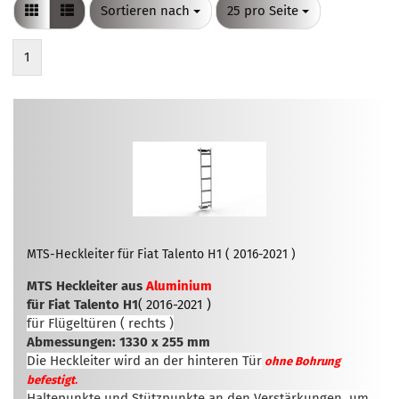
Sortieren nach
pro Seite
Sortieren nach
25 pro Seite
1
MTS-Heckleiter für Fiat Talento H1 ( 2016-2021 )
MTS Heckleiter aus
Aluminium
für Fiat Talento H1
( 2016-2021 )
für Flügeltüren ( rechts )
Abmessungen: 1330 x 255 mm
Die Heckleiter wird an der hinteren Tür
ohne Bohrung
.
befestigt
Haltepunkte und Stützpunkte an den Verstärkungen, um