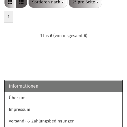
Sortieren nach
pro Seite
Sortieren nach
25 pro Seite
1
1
bis
6
(von insgesamt
6
)
Informationen
Über uns
Impressum
Versand- & Zahlungsbedingungen