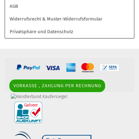
AGB
Widerrufsrecht & Muster-Widerrufsformular
Privatsphäre und Datenschutz
VORKASSE , ZAHLUNG PER RECHNUNG
border-style: solid; margin: 5px; width:
60px; height: 60px;" title="Händlerbund AGB-Prüfsiegel" />