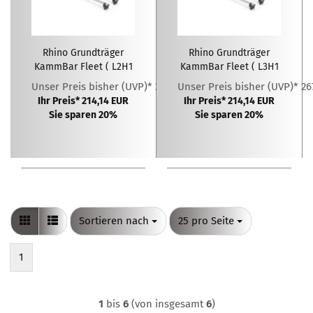
Rhino Grundträger
Rhino Grundträger
KammBar Fleet ( L2H1
KammBar Fleet ( L3H1
)
)
Unser Preis bisher (UVP)* 267,68 EUR
Unser Preis bisher (UVP)* 2
Ihr Preis* 214,14 EUR
Ihr Preis* 214,14 EUR
Sie sparen 20%
Sie sparen 20%
Sortieren nach
pro Seite
Sortieren nach
25 pro Seite
1
1
bis
6
(von insgesamt
6
)