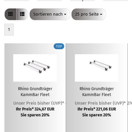
Sortieren nach
pro Seite
Sortieren nach
25 pro Seite
1
TOP
Rhino Grundträger
Rhino Grundträger
KammBar Fleet
KammBar Fleet
Unser Preis bisher (UVP)* 405,84 EUR
Unser Preis bisher (UVP)* 27
Ihr Preis* 324,67 EUR
Ihr Preis* 221,06 EUR
Sie sparen 20%
Sie sparen 20%