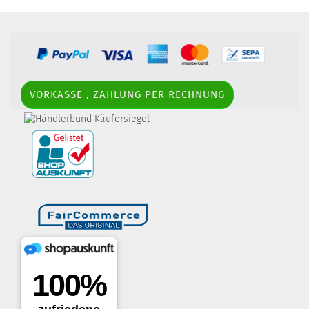
VORKASSE , ZAHLUNG PER RECHNUNG
border-style: solid; margin: 5px; width:
60px; height: 60px;" title="Händlerbund AGB-Prüfsiegel" />