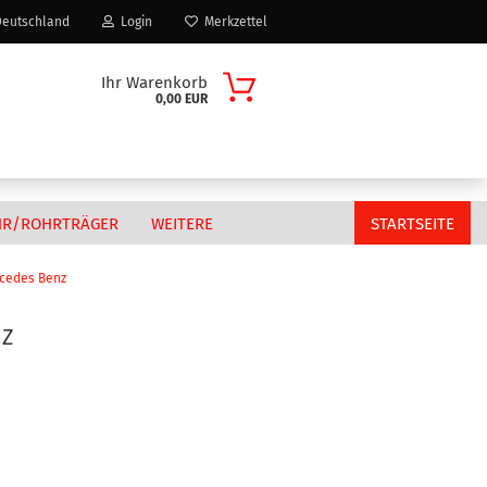
eutschland
Login
Merkzettel
Ihr Warenkorb
0,00 EUR
HR/ROHRTRÄGER
WEITERE
STARTSEITE
cedes Benz
NZ
Citroen
n?
Fiat
MAN
Peugeot
Volkswagen