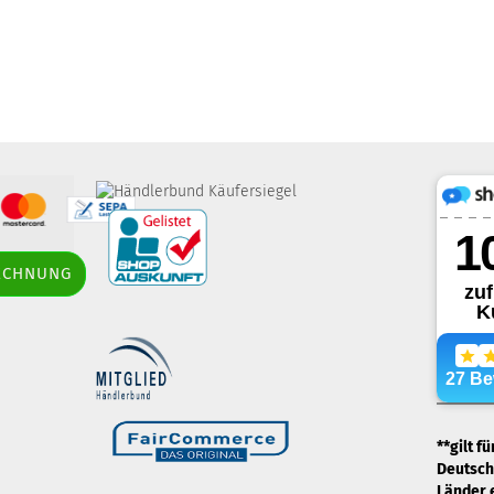
border-style: solid;
RECHNUNG
margin: 5px; width: 60px; height: 60px;"
title="Händlerbund AGB-Prüfsiegel" />
.
**gilt f
Deutschl
Länder 