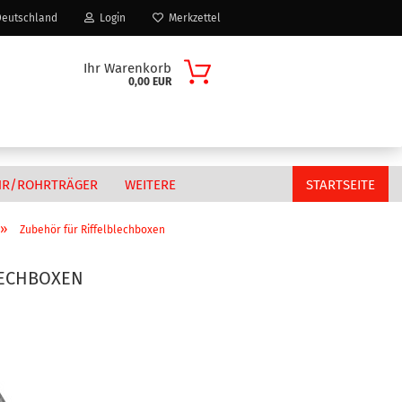
eutschland
Login
Merkzettel
Ihr Warenkorb
0,00 EUR
HR/ROHRTRÄGER
WEITERE
STARTSEITE
»
Zubehör für Riffelblechboxen
LECHBOXEN
Citroen
n?
Fiat
MAN
Peugeot
Volkswagen