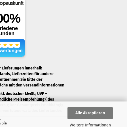
ür Lieferungen innerhalb
ands, Lieferzeiten für andere
entnehmen Sie bitte der
läche mit den Versandinformationen
nkl. deutscher MwSt.; UVP =
ndliche Preisempfehlung ( des
ers ); Der Gesamtpreis ist abhängig
rwertsteuersatz des Lieferlandes
Alle Akzeptieren
,
 Sie
Weitere Informationen