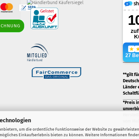
border-style: solid;
RECHNUNG
margin: 5px; width: 60px; height: 60px;"
title="Händlerbund AGB-Prüfsiegel" />
.
**gilt f
Deutschl
Länder 
Schaltf
*Preis i
unverbi
Herstell
Technologien
vom Meh
nbietern, um die ordentliche Funktionsweise der Website zu gewährleisten
ögliches Einkaufserlebnis bieten zu können. Weitere Informationen finden
Webshop erstellen
mit Gambio.de © 2026