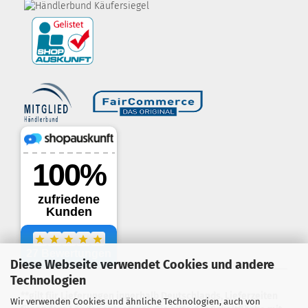
border-style: solid; margin: 5px; width:
60px; height: 60px;" title="Händlerbund AGB-Prüfsiegel" />
Diese Webseite verwendet Cookies und andere
.
Technologien
**gilt für Lieferungen innerhalb Deutschlands, Lieferzeiten
Wir verwenden Cookies und ähnliche Technologien, auch von