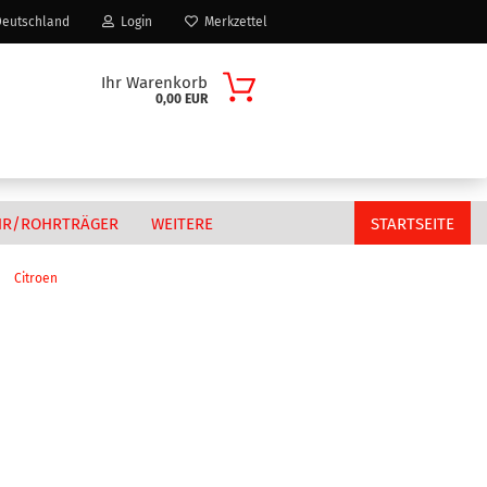
eutschland
Login
Merkzettel
Ihr Warenkorb
0,00 EUR
HR/ROHRTRÄGER
WEITERE
STARTSEITE
»
Citroen
Citroen
n?
Fiat
MAN
Peugeot
Volkswagen