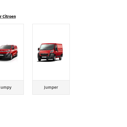
Zubehör für Mobietec-
Dachträger
r Citroen
Jumpy
Jumper