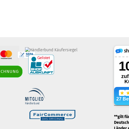
border-style: solid;
RECHNUNG
margin: 5px; width: 60px; height: 60px;"
title="Händlerbund AGB-Prüfsiegel" />
.
**gilt f
Deutschl
Länder 