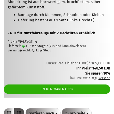
Abdeckung ist aus hochwertigem, bruchfestem, silber
gefärbtem Kunststoff.
Montage durch Klemmen, Schrauben oder Kleben
Lieferung besteht aus 1 Satz ( links + rechts )
•
Nur für Nutzfahrzeuge mit 2 Hecktüren erhältlich
.
Art.Nr.: MP-LRV-3111-Y
Lieferzeit:
3 - 5 Werktage**
(Ausland kann abweichen)
Versandgewicht:
4,3
kg je Stück
Unser Preis bisher (UVP)* 165,00 EUR
Ihr Preis* 148,50 EUR
Sie sparen 10%
inkl. 19% MwSt. zzgl.
Versand
IN DEN WARENKORB
Sortieren nach
pro Seite
Sortieren nach
25 pro Seite