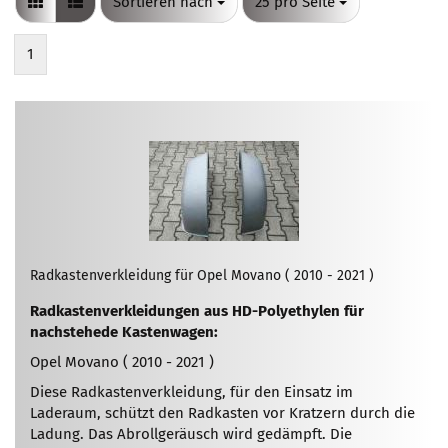
Sortieren nach
pro Seite
Sortieren nach
25 pro Seite
1
Radkastenverkleidung für Opel Movano ( 2010 - 2021 )
Radkastenverkleidungen aus HD-Polyethylen für
nachstehede Kastenwagen:
Opel Movano ( 2010 - 2021 )
Diese Radkastenverkleidung, für den Einsatz im
Laderaum, schützt den Radkasten vor Kratzern durch die
Ladung. Das Abrollgeräusch wird gedämpft. Die