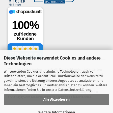
Diese Webseite verwendet Cookies und andere
.
Technologien
**gilt für Lieferungen innerhalb Deutschlands, Lieferzeiten
Wir verwenden Cookies und ähnliche Technologien, auch von
für andere Länder entnehmen Sie bitte der Schaltfläche mit
Drittanbietern, um die ordentliche Funktionsweise der Website zu
den Versandinformationen
gewährleisten, die Nutzung unseres Angebotes zu analysieren und
Ihnen ein bestmögliches Einkaufserlebnis bieten zu können. Weitere
*Preis inkl. deutscher MwSt.; UVP = unverbindliche
Informationen finden Sie in unserer
Datenschutzerklärung
.
Preisempfehlung ( des Herstellers ); Der Gesamtpreis ist
abhängig vom Mehrwertsteuersatz des Lieferlandes
Alle Akzeptieren
Webshop erstellen
mit Gambio.de © 2026
Weitere Informationen