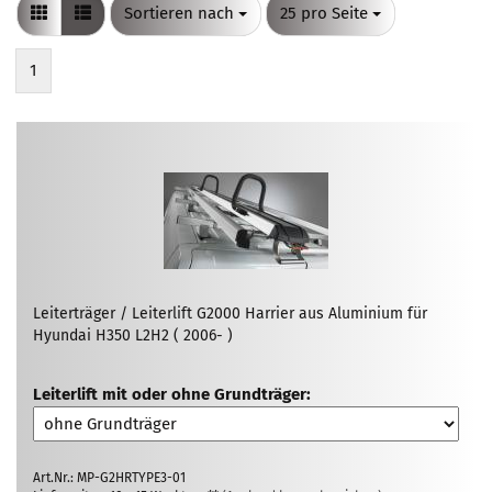
Sortieren nach
pro Seite
Sortieren nach
25 pro Seite
1
Leiterträger / Leiterlift G2000 Harrier aus Aluminium für
Hyundai H350 L2H2 ( 2006- )
Leiterlift mit oder ohne Grundträger:
Art.Nr.: MP-G2HRTYPE3-01