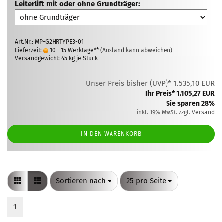
Leiterlift mit oder ohne Grundträger:
Art.Nr.: MP-G2HRTYPE3-01
Lieferzeit:
10 - 15 Werktage**
(Ausland kann abweichen)
Versandgewicht:
45
kg je Stück
Unser Preis bisher (UVP)* 1.535,10 EUR
Ihr Preis* 1.105,27 EUR
Sie sparen 28%
inkl. 19% MwSt. zzgl.
Versand
IN DEN WARENKORB
Sortieren nach
pro Seite
Sortieren nach
25 pro Seite
1