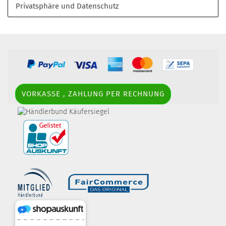
Privatsphäre und Datenschutz
VORKASSE , ZAHLUNG PER RECHNUNG
border-style: solid; margin: 5px; width:
60px; height: 60px;" title="Händlerbund AGB-Prüfsiegel" />