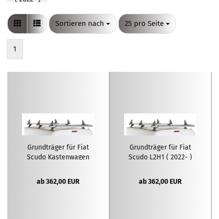
Sortieren nach
pro Seite
Sortieren nach
25 pro Seite
1
Grundträger für Fiat
Grundträger für Fiat
Scudo Kastenwagen
Scudo L2H1 ( 2022- )
L1H1 ( 2022- )
ab 362,00 EUR
ab 362,00 EUR