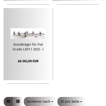
Grundträger für Fiat
Scudo L3H1 ( 2022- )
ab 362,00 EUR
Sortieren nach
pro Seite
Sortieren nach
25 pro Seite