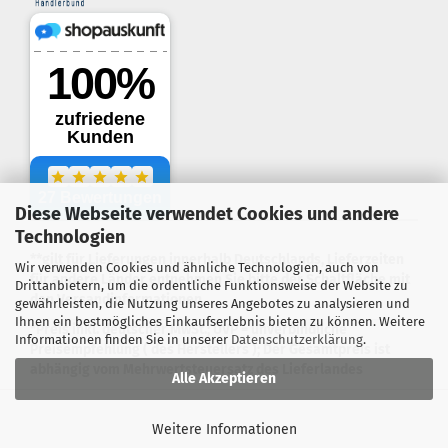
Diese Webseite verwendet Cookies und andere
.
Technologien
**gilt für Lieferungen innerhalb Deutschlands, Lieferzeiten
Wir verwenden Cookies und ähnliche Technologien, auch von
für andere Länder entnehmen Sie bitte der Schaltfläche mit
Drittanbietern, um die ordentliche Funktionsweise der Website zu
den Versandinformationen
gewährleisten, die Nutzung unseres Angebotes zu analysieren und
Ihnen ein bestmögliches Einkaufserlebnis bieten zu können. Weitere
*Preis inkl. deutscher MwSt.; UVP = unverbindliche
Informationen finden Sie in unserer
Datenschutzerklärung
.
Preisempfehlung ( des Herstellers ); Der Gesamtpreis ist
abhängig vom Mehrwertsteuersatz des Lieferlandes
Alle Akzeptieren
Webshop erstellen
mit Gambio.de © 2026
Weitere Informationen