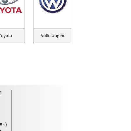
Toyota
Volkswagen
1
8- )