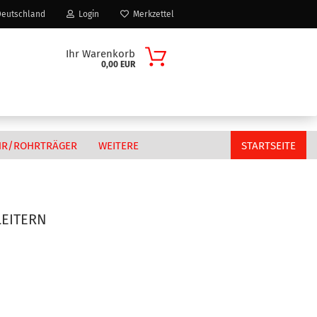
eutschland
Login
Merkzettel
Ihr Warenkorb
0,00 EUR
HR/ROHRTRÄGER
WEITERE
STARTSEITE
LEITERN
Citroen
n?
Fiat
MAN
Peugeot
Volkswagen