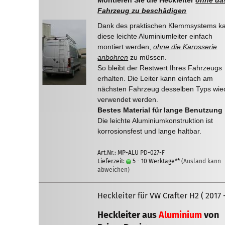
Montieren Sie die Heckleiter
ohne da
Fahrzeug zu beschädigen
Dank des praktischen Klemmsystems k
diese leichte Aluminiumleiter einfach
montiert werden,
ohne die Karosserie
anbohren
zu müssen.
So bleibt der Restwert Ihres Fahrzeugs
erhalten. Die Leiter kann einfach am
nächsten Fahrzeug desselben Typs wie
verwendet werden.
Bestes Material für lange Benutzung
Die leichte Aluminiumkonstruktion ist
korrosionsfest und lange haltbar.
Art.Nr.: MP-ALU PD-027-F
Lieferzeit:
5 - 10 Werktage**
(Ausland kann
abweichen)
Heckleiter für VW Crafter H2 ( 2017 -
Heckleiter aus
Aluminium
von