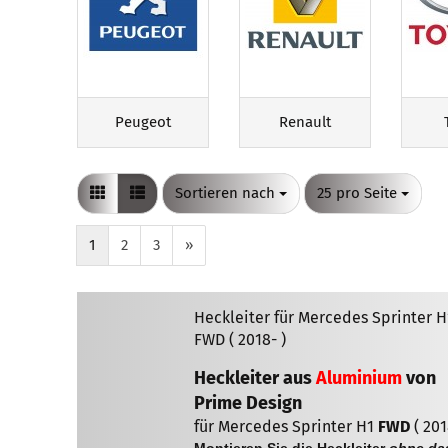
Peugeot
Renault
Sortieren nach
pro Seite
Sortieren nach
25 pro Seite
1
2
3
»
Heckleiter für Mercedes Sprinter H
FWD ( 2018- )
Heckleiter aus
Aluminium
von
Prime Design
für Mercedes Sprinter H1
FWD
( 201