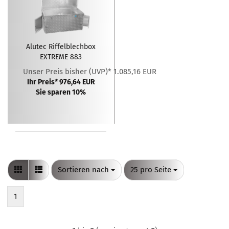
Alutec Riffelblechbox
EXTREME 883
Unser Preis bisher (UVP)* 1.085,16 EUR
Ihr Preis* 976,64 EUR
Sie sparen 10%
Sortieren nach
pro Seite
Sortieren nach
25 pro Seite
1