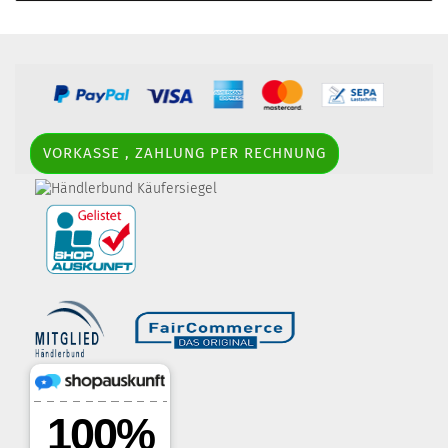
VORKASSE , ZAHLUNG PER RECHNUNG
border-style: solid; margin: 5px; width:
60px; height: 60px;" title="Händlerbund AGB-Prüfsiegel" />