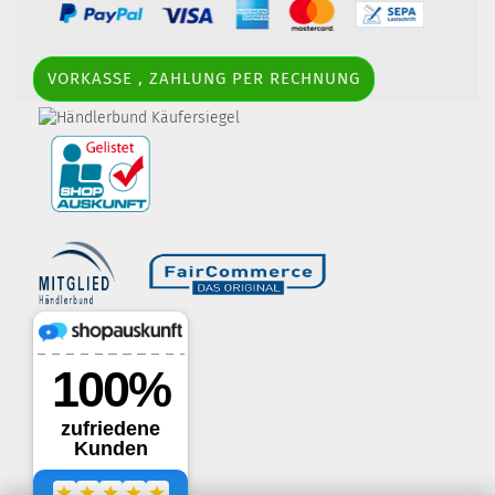
VORKASSE , ZAHLUNG PER RECHNUNG
border-style: solid; margin: 5px; width:
60px; height: 60px;" title="Händlerbund AGB-Prüfsiegel" />