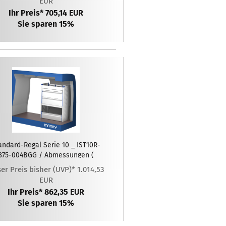
EUR
Ihr Preis* 705,14 EUR
Sie sparen 15%
andard-Regal Serie 10 _ IST10R-
375-004BGG / Abmessungen (
LxTxH ): 775 x 375 x 1020 (mm)
er Preis bisher (UVP)* 1.014,53
EUR
Ihr Preis* 862,35 EUR
Sie sparen 15%