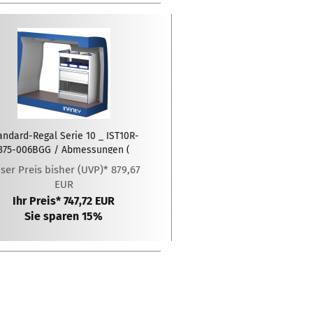
andard-Regal Serie 10 _ IST10R-
375-006BGG / Abmessungen (
LxTxH ): 775 x 375 x 1020 (mm)
ser Preis bisher (UVP)* 879,67
EUR
Ihr Preis* 747,72 EUR
Sie sparen 15%