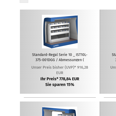
Standard-Regal Serie 10 _ IST10L-
St
375-001DGG / Abmessungen (
LxTxH ): 1275 x 375 x 1020 mm
L
Unser Preis bisher (UVP)* 916,28
Uns
EUR
Ihr Preis* 778,84 EUR
Sie sparen 15%