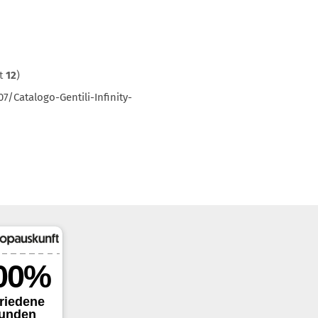
mt
12
)
/Catalogo-Gentili-Infinity-