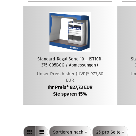
Standard-Regal Serie 10 _ IST10R-
St
375-005BGG / Abmessungen (
LxTxH ): 775 x 375 x 1020 (mm)
Unser Preis bisher (UVP)* 973,80
Un
EUR
Ihr Preis* 827,73 EUR
Sie sparen 15%
Sortieren nach
pro Seite
Sortieren nach
25 pro Seite