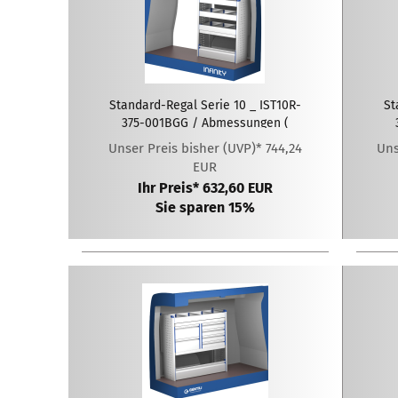
Standard-Regal Serie 10 _ IST10R-
St
375-001BGG / Abmessungen (
LxTxH ): 775 x 375 x 1020 (mm)
L
Unser Preis bisher (UVP)* 744,24
Uns
EUR
Ihr Preis* 632,60 EUR
Sie sparen 15%