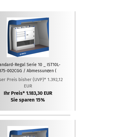
andard-Regal Serie 10 _ IST10L-
375-002CGG / Abmessungen (
xTxH ): 1025 x 375 x 1020 (mm)
er Preis bisher (UVP)* 1.392,12
EUR
Ihr Preis* 1.183,30 EUR
Sie sparen 15%