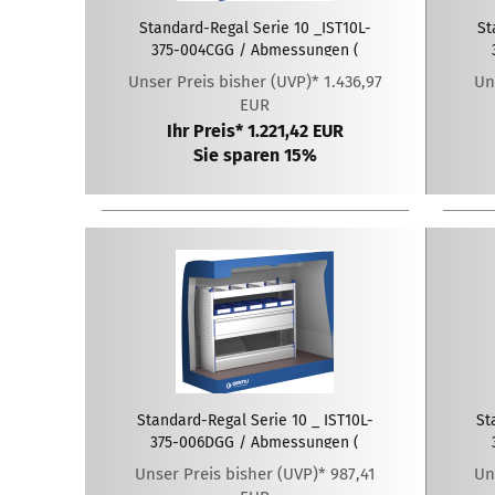
Standard-Regal Serie 10 _IST10L-
St
375-004CGG / Abmessungen (
LxTxH ): 1025 x 375 x 1020 (mm)
L
Unser Preis bisher (UVP)* 1.436,97
Un
EUR
Ihr Preis* 1.221,42 EUR
Sie sparen 15%
Standard-Regal Serie 10 _ IST10L-
St
375-006DGG / Abmessungen (
LxTxH ): 1275 x 375 x 1020 (mm)
Unser Preis bisher (UVP)* 987,41
Un