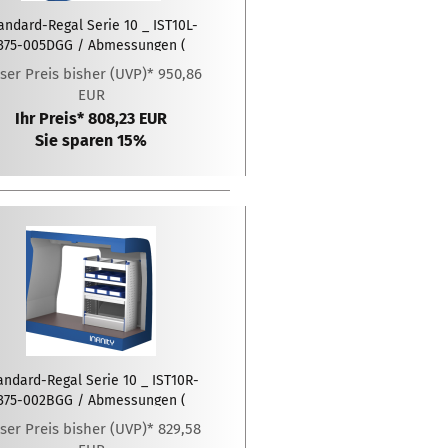
andard-Regal Serie 10 _ IST10L-
375-005DGG / Abmessungen (
xTxH ): 1275 x 375 x 1020 (mm)
ser Preis bisher (UVP)* 950,86
EUR
Ihr Preis* 808,23 EUR
Sie sparen 15%
andard-Regal Serie 10 _ IST10R-
375-002BGG / Abmessungen (
LxTxH ): 775 x 375 x 1020 (mm)
ser Preis bisher (UVP)* 829,58