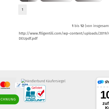
1
1
bis
12
(von insgesa
http://www.flligentili.com/wp-content/uploads/2019/07
DEUpdf.pdf
border-style: solid;
RECHNUNG
margin: 5px; width: 60px; height: 60px;"