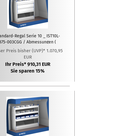
andard-Regal Serie 10 _ IST10L-
375-003CGG / Abmessungen (
xTxH ): 1025 x 375 x 1020 (mm)
er Preis bisher (UVP)* 1.070,95
EUR
Ihr Preis* 910,31 EUR
Sie sparen 15%