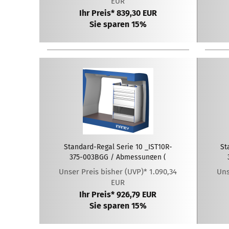
EUR
Ihr Preis* 839,30 EUR
Sie sparen 15%
Standard-Regal Serie 10 _IST10R-
St
375-003BGG / Abmessungen (
LxTxH ): 775 x 375 x 1020 (mm)
Unser Preis bisher (UVP)* 1.090,34
Uns
EUR
Ihr Preis* 926,79 EUR
Sie sparen 15%