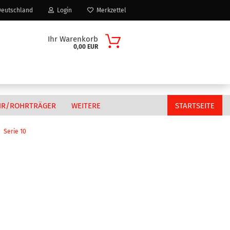
eutschland
Login
Merkzettel
Ihr Warenkorb
0,00 EUR
HR/ROHRTRÄGER
WEITERE
STARTSEITE
Serie 10
Citroen
n?
Fiat
MAN
Peugeot
Volkswagen