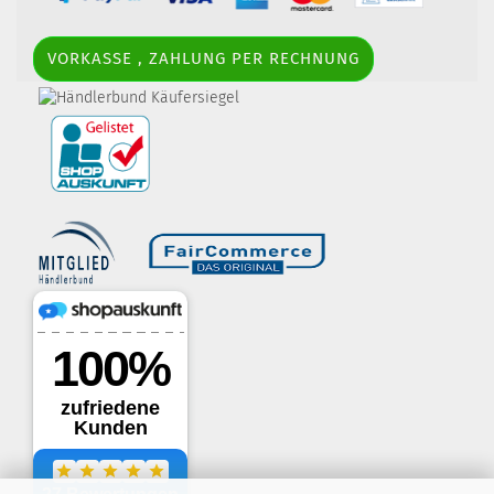
VORKASSE , ZAHLUNG PER RECHNUNG
border-style: solid; margin: 5px; width:
60px; height: 60px;" title="Händlerbund AGB-Prüfsiegel" />