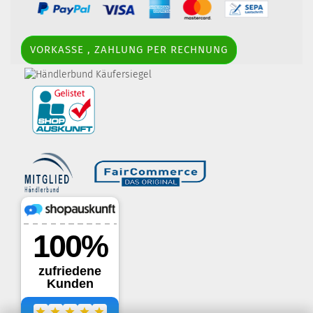
VORKASSE , ZAHLUNG PER RECHNUNG
border-style: solid; margin: 5px; width:
60px; height: 60px;" title="Händlerbund AGB-Prüfsiegel" />