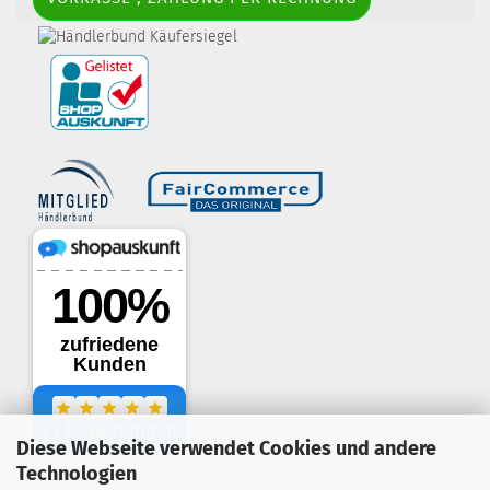
border-style: solid; margin: 5px; width:
60px; height: 60px;" title="Händlerbund AGB-Prüfsiegel" />
Diese Webseite verwendet Cookies und andere
.
Technologien