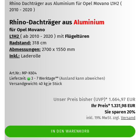
Rhino Dachträger aus Aluminium für Opel Movano L1H2 (
2010 - 2020 )
Rhino-Dachträger aus
Aluminium
für Opel Movano
L1H2
( ab 2010 - 2020 ) mit
Flügeltüren
Radstand:
318 cm
Abmessungen:
2700 x 1550 mm
Inkl.:
Laderolle
Art.Nr.: MP-K604
Lieferzeit:
3 - 7 Werktage**
(Ausland kann abweichen)
Versandgewicht:
40
kg je Stück
Unser Preis bisher (UVP)* 1.664,97 EUR
Ihr Preis* 1.331,98 EUR
Sie sparen 20%
inkl. 19% MwSt. zzgl.
Versand
IN DEN WARENKORB