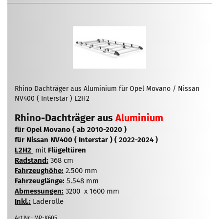
Rhino Dachträger aus Aluminium für Opel Movano / Nissan
NV400 ( Interstar ) L2H2
Rhino-Dachträger aus
Aluminium
für Opel Movano ( ab 2010-2020 )
für Nissan NV400 ( Interstar ) ( 2022-2024 )
L2H2
mit
Flügeltüren
Radstand:
368 cm
Fahrzeughöhe:
2.500 mm
Fahrzeuglänge:
5.548 mm
Abmessungen:
3200 x 1600 mm
Inkl.:
Laderolle
Art.Nr.: MP-K605