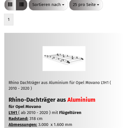
Sortieren nach
pro Seite
Sortieren nach
25 pro Seite
1
Rhino Dachträger aus Aluminium für Opel Movano L1H1 (
2010 - 2020 )
Rhino-Dachträger aus
Aluminium
für Opel Movano
L1H1
( ab 2010 - 2020 ) mit
Flügeltüren
Radstand:
318 cm
Abmessungen:
3.000 x 1.600 mm