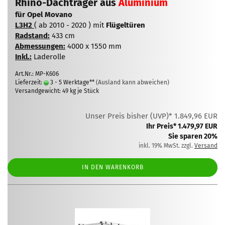
Rhino-Dachträger aus
Aluminium
für Opel Movano
L3H2
( ab 2010 - 2020 ) mit
Flügeltüren
Radstand:
433 cm
Abmessungen:
4000 x 1550 mm
Inkl.:
Laderolle
Art.Nr.: MP-K606
Lieferzeit:
3 - 5 Werktage**
(Ausland kann abweichen)
Versandgewicht:
49
kg je Stück
Unser Preis bisher (UVP)* 1.849,96 EUR
Ihr Preis* 1.479,97 EUR
Sie sparen 20%
inkl. 19% MwSt. zzgl.
Versand
IN DEN WARENKORB