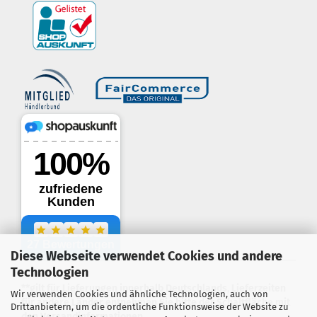
border-style: solid; margin: 5px; width:
60px; height: 60px;" title="Händlerbund AGB-Prüfsiegel" />
Diese Webseite verwendet Cookies und andere
.
Technologien
**gilt für Lieferungen innerhalb Deutschlands, Lieferzeiten
Wir verwenden Cookies und ähnliche Technologien, auch von
für andere Länder entnehmen Sie bitte der Schaltfläche mit
Drittanbietern, um die ordentliche Funktionsweise der Website zu
den Versandinformationen