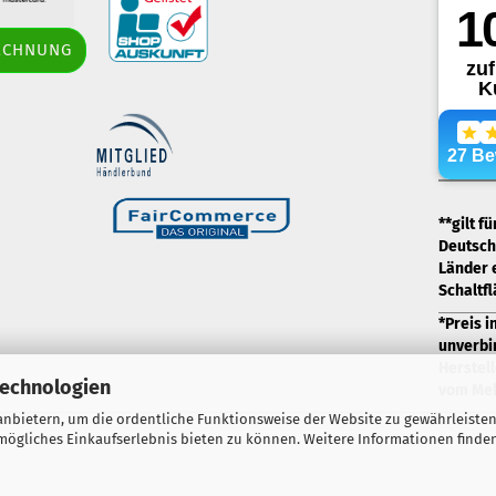
border-style: solid;
RECHNUNG
margin: 5px; width: 60px; height: 60px;"
title="Händlerbund AGB-Prüfsiegel" />
.
**gilt f
Deutschl
Länder 
Schaltf
*Preis i
unverbi
Herstell
Technologien
vom Meh
nbietern, um die ordentliche Funktionsweise der Website zu gewährleisten
ögliches Einkaufserlebnis bieten zu können. Weitere Informationen finden
Webshop erstellen
mit Gambio.de © 2026