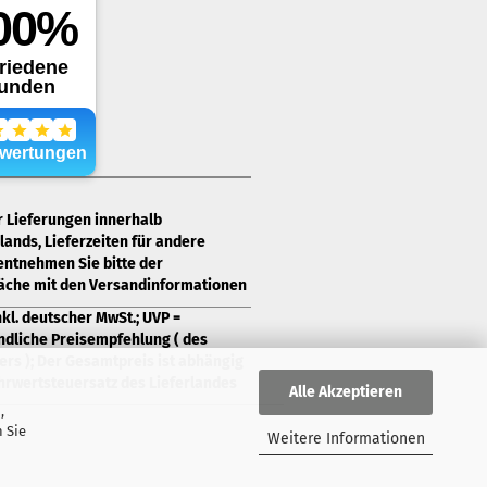
ür Lieferungen innerhalb
ands, Lieferzeiten für andere
entnehmen Sie bitte der
läche mit den Versandinformationen
nkl. deutscher MwSt.; UVP =
ndliche Preisempfehlung ( des
ers ); Der Gesamtpreis ist abhängig
rwertsteuersatz des Lieferlandes
Alle Akzeptieren
,
 Sie
Weitere Informationen