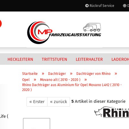
Rückruf Service
D
Lieferland
Suche...
E-Mail
Passwort
HECKLEITERN
TRITTSTUFEN
LEITERHALTER
LADERO
»
»
»
Startseite
Dachträger
Dachträger von Rhino
»
»
Opel
Movano alt ( 2010 - 2020 )
Citroen
Regalsysteme anzeigen
Citroen
Bitte Fragen Sie bei uns an.
Rhino Dachträger aus Aluminium für Opel Movano L4H2 ( 2010 -
Konto erstellen
2020 )
Wir sind gerade dabei die
Citroen
Zubehör für Gentili-Leiterlift
Fiat
Regalsysteme von Gentili
Fiat
Artikel einzustellen. Danke.
Passwort vergesse
G2000
Fiat
Ford
Ford
5
Artikel in dieser Kategorie
« Erster
« zurück
Mercedes
Ford
Hyundai
MAN
Nissan
IVECO
IVECO
MAXUS
ife (
Opel
Mercedes Benz
MAN
Mercedes Benz
Renault