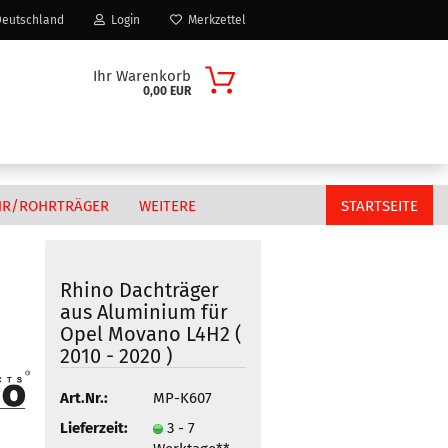
eutschland
Login
Merkzettel
Ihr Warenkorb
0,00 EUR
HR/ROHRTRÄGER
WEITERE
STARTSEITE
Rhino Dachträger
aus Aluminium für
Citroen
Opel Movano L4H2 (
n?
Fiat
2010 - 2020 )
MAN
Art.Nr.:
MP-K607
Peugeot
Volkswagen
Lieferzeit:
3 - 7