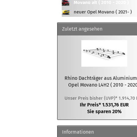
Mercedes
IVECO
Nissan
Mercedes
Mercedes Benz
Movano alt ( 2010 - 2020 )
Nissan
Peugeot
Nissan
MAN
Opel
Nissan
Nissan
Opel
Renault
neuer Opel Movano ( 2021- )
Opel
Mercedes Benz
Peugeot
Opel
Opel
Peugeot
Toyota
Peugeot
Nissan
Renault
Peugeot
Peugeot
Renault
Volkswagen
Zuletzt angesehen
Renault
Opel
Toyota
Renault
Renault
Toyota
Toyota
Peugeot
Volkswagen
Toyota
Toyota
Volkswagen
Volkswagen
Renault
Volkswagen
Volkswagen
Zubehör für Rhino
KammRack
Toyota
Zubehör für Gentili-Leiterlift
G2000
Volkswagen
Zubehör für MTS-Dachträger
Rhino Dachträger aus Aluminium
Opel Movano L4H2 ( 2010 - 2020
Unser Preis bisher (UVP)* 1.914,70
Ihr Preis* 1.531,76 EUR
Citroen
Sie sparen 20%
Fiat
Ford
Informationen
Mercedes Benz