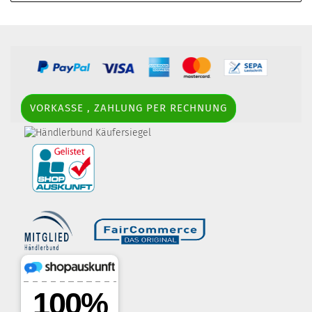
VORKASSE , ZAHLUNG PER RECHNUNG
border-style: solid; margin: 5px; width:
60px; height: 60px;" title="Händlerbund AGB-Prüfsiegel" />