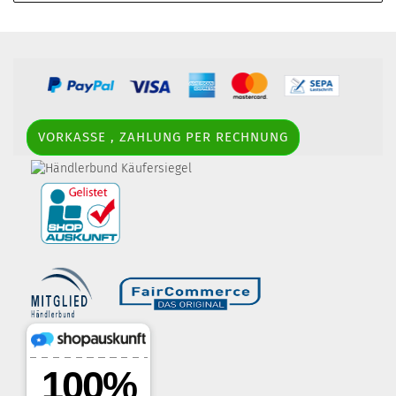
VORKASSE , ZAHLUNG PER RECHNUNG
border-style: solid; margin: 5px; width:
60px; height: 60px;" title="Händlerbund AGB-Prüfsiegel" />