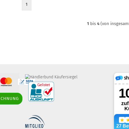
1
1
bis
4
(von insgesa
border-style: solid;
RECHNUNG
margin: 5px; width: 60px; height: 60px;"
title="Händlerbund AGB-Prüfsiegel" />