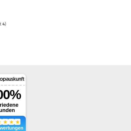
mt
4
)