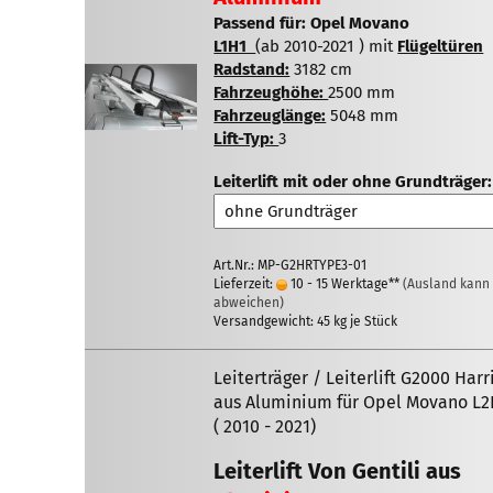
Passend für: Opel Movano
L1H1
(ab 2010-2021 ) mit
Flügeltüren
Radstand:
3182 cm
Fahrzeughöhe:
2500 mm
Fahrzeuglänge:
5048 mm
Lift-Typ:
3
Leiterlift mit oder ohne Grundträger:
Art.Nr.: MP-G2HRTYPE3-01
Lieferzeit:
10 - 15 Werktage**
(Ausland kann
abweichen)
Versandgewicht:
45
kg je Stück
Leiterträger / Leiterlift G2000 Harr
aus Aluminium für Opel Movano L
( 2010 - 2021)
Leiterlift Von Gentili aus