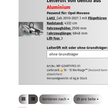
Leiterlift Von Gentili aus
Aluminium
Passend für: Opel Movano
L4H2
(ab 2010-2021 ) mit
Flügeltüren
Radstand:
4332 cm
Fahrzeughöhe:
2500 mm
F
ah
rzeuglänge:
6848 mm
Lift-Typ:
3
Leiterlift mit oder ohne Grundträger:
Art.Nr.: MP-G2HRTYPE3-01
Lieferzeit:
10 - 15 Werktage**
(Ausland kann
abweichen)
Versandgewicht:
45
kg je Stück
Sortieren nach
pro Seite
Sortieren nach
25 pro Seite