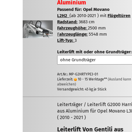
Aluminium
Passend für: Opel Movano
L2H2
(ab 2010-2021 ) mit
Flügeltüren
Radstand:
3683 cm
Fahrzeughöhe:
2500 mm
F
ah
rzeuglänge:
5548 mm
Lift-Typ:
3
Leiterlift mit oder ohne Grundträger:
Art.Nr.: MP-G2HRTYPE3-01
Lieferzeit:
10 - 15 Werktage**
(Ausland kann
abweichen)
Versandgewicht:
45
kg je Stück
Leiterträger / Leiterlift G2000 Harr
aus Aluminium für Opel Movano L
( 2010 - 2021 )
Leiterlift Von Gentili aus