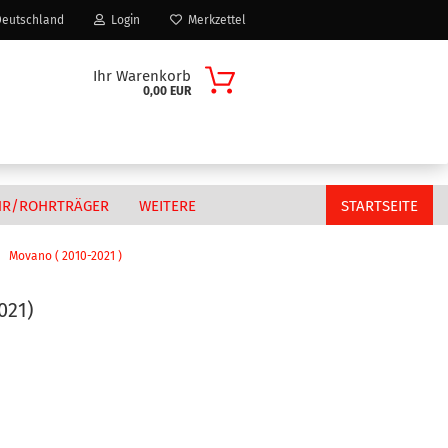
eutschland
Login
Merkzettel
Ihr Warenkorb
0,00 EUR
HR/ROHRTRÄGER
WEITERE
STARTSEITE
Movano ( 2010-2021 )
021)
Citroen
n?
Fiat
MAN
Peugeot
Volkswagen