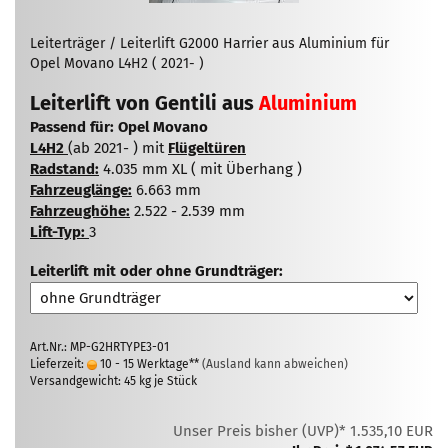
Leiterträger / Leiterlift G2000 Harrier aus Aluminium für
Opel Movano L4H2 ( 2021- )
Leiterlift von Gentili aus
Aluminium
Passend für: Opel Movano
L4H2
(ab 2021- ) mit
Flügeltüren
Radstand:
4.035 mm XL ( mit Überhang )
Fahrzeuglänge:
6.663 mm
Fahrzeughöhe:
2.522 - 2.539 mm
Lift-Typ:
3
Leiterlift mit oder ohne Grundträger:
Art.Nr.: MP-G2HRTYPE3-01
Lieferzeit:
10 - 15 Werktage**
(Ausland kann abweichen)
Versandgewicht:
45
kg je Stück
Unser Preis bisher (UVP)* 1.535,10 EUR