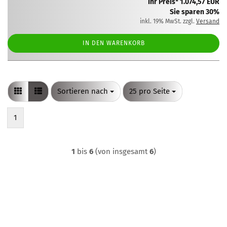
Ihr Preis* 1.074,57 EUR
Sie sparen 30%
inkl. 19% MwSt. zzgl.
Versand
IN DEN WARENKORB
Sortieren nach
pro Seite
Sortieren nach
25 pro Seite
1
1
bis
6
(von insgesamt
6
)