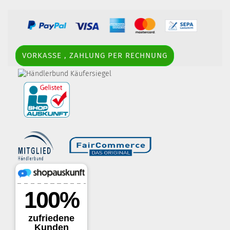
VORKASSE , ZAHLUNG PER RECHNUNG
border-style: solid; margin: 5px; width:
60px; height: 60px;" title="Händlerbund AGB-Prüfsiegel" />