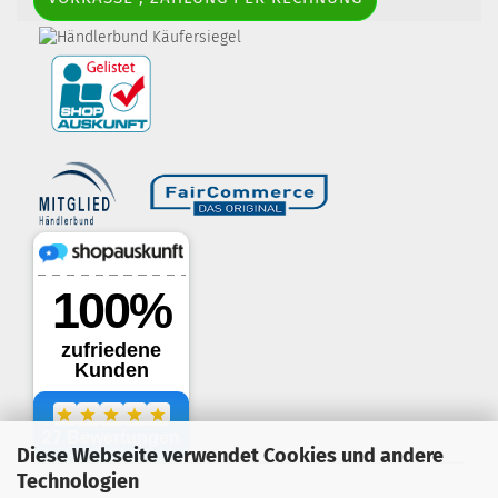
border-style: solid; margin: 5px; width:
60px; height: 60px;" title="Händlerbund AGB-Prüfsiegel" />
Diese Webseite verwendet Cookies und andere
.
Technologien