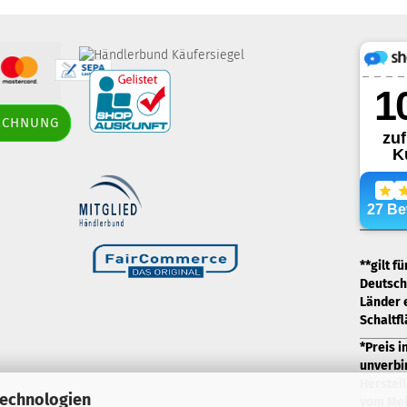
border-style: solid;
RECHNUNG
margin: 5px; width: 60px; height: 60px;"
title="Händlerbund AGB-Prüfsiegel" />
.
**gilt f
Deutschl
Länder 
Schaltf
*Preis i
unverbi
Herstell
Technologien
vom Meh