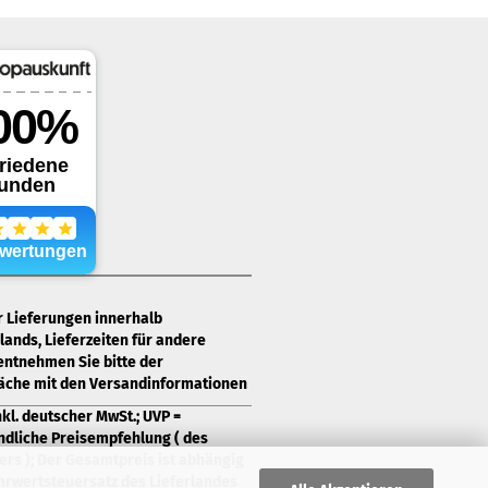
ür Lieferungen innerhalb
ands, Lieferzeiten für andere
entnehmen Sie bitte der
läche mit den Versandinformationen
nkl. deutscher MwSt.; UVP =
ndliche Preisempfehlung ( des
ers ); Der Gesamtpreis ist abhängig
rwertsteuersatz des Lieferlandes