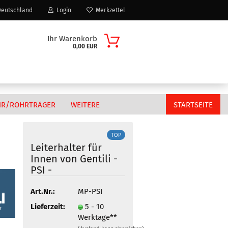
eutschland
Login
Merkzettel
Ihr Warenkorb
0,00 EUR
HR/ROHRTRÄGER
WEITERE
STARTSEITE
TOP
Leiterhalter für
Innen von Gentili -
Citroen
PSI -
n?
Fiat
MAN
Art.Nr.:
MP-PSI
Peugeot
Lieferzeit:
5 - 10
Werktage**
Volkswagen