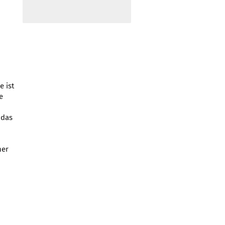
e ist
e
 das
her