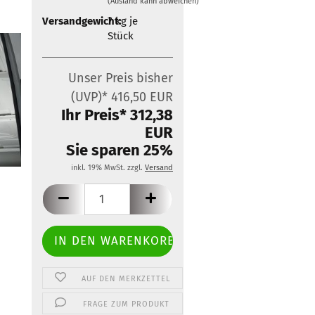
(Ausland kann abweichen)
Zubehör für Mobietec-
Dachträger
Versandgewicht:
7
kg je
Stück
Unser Preis bisher
(UVP)* 416,50 EUR
Ihr Preis* 312,38
EUR
Sie sparen 25%
inkl. 19% MwSt. zzgl.
Versand
AUF DEN MERKZETTEL
FRAGE ZUM PRODUKT