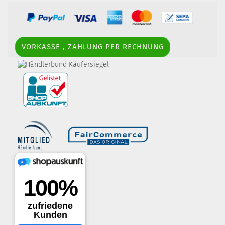
VORKASSE , ZAHLUNG PER RECHNUNG
border-style: solid; margin: 5px; width:
60px; height: 60px;" title="Händlerbund AGB-Prüfsiegel" />