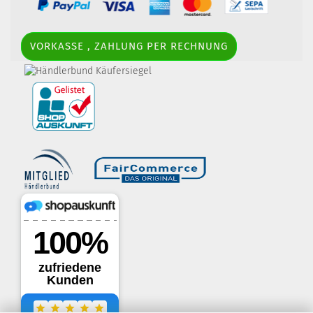
VORKASSE , ZAHLUNG PER RECHNUNG
border-style: solid; margin: 5px; width:
60px; height: 60px;" title="Händlerbund AGB-Prüfsiegel" />