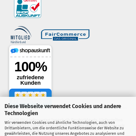
border-style: solid; margin: 5px; width:
60px; height: 60px;" title="Händlerbund AGB-Prüfsiegel" />
Diese Webseite verwendet Cookies und andere
.
Technologien
**gilt für Lieferungen innerhalb Deutschlands, Lieferzeiten
Wir verwenden Cookies und ähnliche Technologien, auch von
für andere Länder entnehmen Sie bitte der Schaltfläche mit
Drittanbietern, um die ordentliche Funktionsweise der Website zu
den Versandinformationen
gewährleisten, die Nutzung unseres Angebotes zu analysieren und