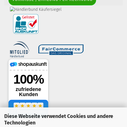
border-style: solid; margin: 5px; width:
60px; height: 60px;" title="Händlerbund AGB-Prüfsiegel" />
Diese Webseite verwendet Cookies und andere
.
Technologien