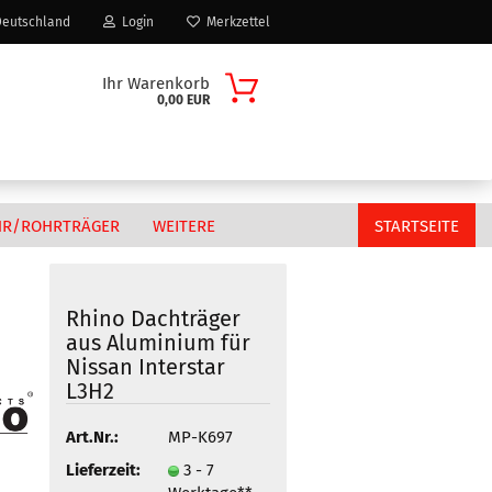
eutschland
Login
Merkzettel
Ihr Warenkorb
0,00 EUR
HR/ROHRTRÄGER
WEITERE
STARTSEITE
Rhino Dachträger
aus Aluminium für
Citroen
Nissan Interstar
n?
Fiat
L3H2
MAN
Art.Nr.:
MP-K697
Peugeot
Volkswagen
Lieferzeit:
3 - 7