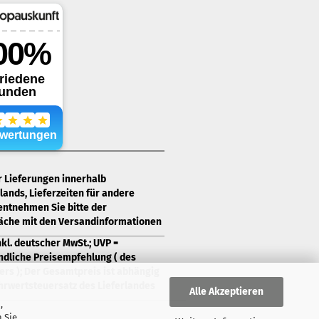
ür Lieferungen innerhalb
ands, Lieferzeiten für andere
entnehmen Sie bitte der
läche mit den Versandinformationen
nkl. deutscher MwSt.; UVP =
ndliche Preisempfehlung ( des
ers ); Der Gesamtpreis ist abhängig
rwertsteuersatz des Lieferlandes
Alle Akzeptieren
,
 Sie