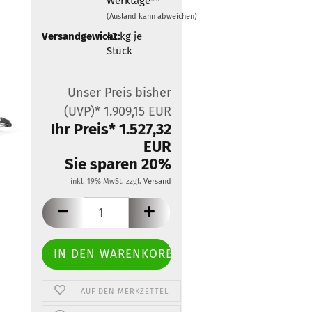
Werktage**
Zubehör für Mobietec-
(Ausland kann abweichen)
Dachträger
Versandgewicht:
42
kg je
Stück
Unser Preis bisher
(UVP)* 1.909,15 EUR
Ihr Preis* 1.527,32
EUR
Sie sparen 20%
inkl. 19% MwSt. zzgl.
Versand
AUF DEN MERKZETTEL