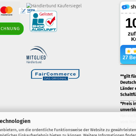
border-style: solid;
RECHNUNG
margin: 5px; width: 60px; height: 60px;"
title="Händlerbund AGB-Prüfsiegel" />
.
**gilt f
Deutschl
Länder 
Schaltf
*Preis i
unverbi
Herstell
Technologien
vom Meh
nbietern, um die ordentliche Funktionsweise der Website zu gewährleisten
ögliches Einkaufserlebnis bieten zu können. Weitere Informationen finden
Webshop erstellen
mit Gambio.de © 2026