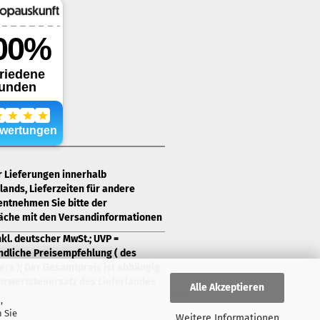
ür Lieferungen innerhalb
ands, Lieferzeiten für andere
entnehmen Sie bitte der
läche mit den Versandinformationen
nkl. deutscher MwSt.; UVP =
ndliche Preisempfehlung ( des
ers ); Der Gesamtpreis ist abhängig
rwertsteuersatz des Lieferlandes
Alle Akzeptieren
,
 Sie
Weitere Informationen