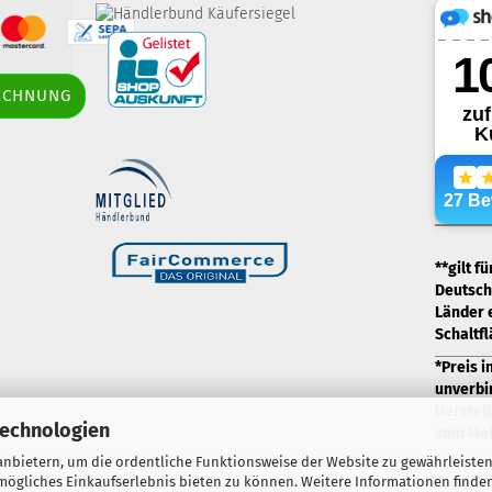
border-style: solid;
RECHNUNG
margin: 5px; width: 60px; height: 60px;"
title="Händlerbund AGB-Prüfsiegel" />
.
**gilt f
Deutschl
Länder 
Schaltf
*Preis i
unverbi
Herstell
Technologien
vom Meh
nbietern, um die ordentliche Funktionsweise der Website zu gewährleisten
ögliches Einkaufserlebnis bieten zu können. Weitere Informationen finden
Webshop erstellen
mit Gambio.de © 2026