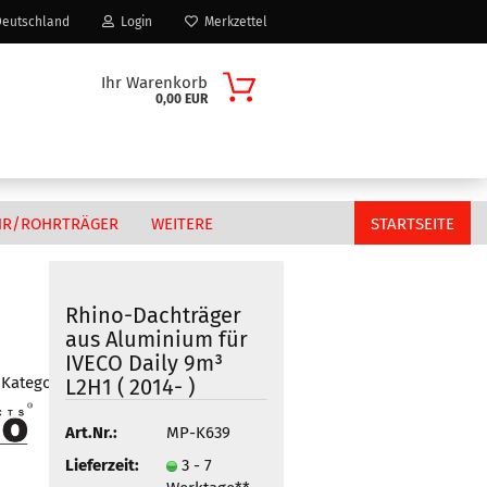
eutschland
Login
Merkzettel
Ihr Warenkorb
0,00 EUR
HR/ROHRTRÄGER
WEITERE
STARTSEITE
Rhino-Dachträger
aus Aluminium für
Citroen
IVECO Daily 9m³
n?
Fiat
 Kategorie
L2H1 ( 2014- )
MAN
Art.Nr.:
MP-K639
Peugeot
Volkswagen
Lieferzeit:
3 - 7