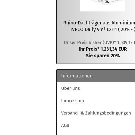
Mercedes
IVECO
Nissan
Mercedes
Mercedes Benz
Nissan
Peugeot
Nissan
MAN
Opel
Nissan
Nissan
Opel
Renault
Opel
Mercedes Benz
Peugeot
Opel
Opel
Peugeot
Toyota
Rhino-Dachträger aus Aluminium
Peugeot
Nissan
Renault
Peugeot
Peugeot
Renault
Volkswagen
IVECO Daily 9m³ L2H1 ( 2014- 
Renault
Opel
Toyota
Renault
Renault
Toyota
Toyota
Peugeot
Volkswagen
Toyota
Unser Preis bisher (UVP)* 1.539,17
Toyota
Volkswagen
Ihr Preis* 1.231,34 EUR
Volkswagen
Renault
Volkswagen
Volkswagen
Zubehör für Rhino
Sie sparen 20%
KammRack
Toyota
Zubehör für Gentili-Leiterlift
G2000
Volkswagen
Zubehör für MTS-Dachträger
Informationen
Über uns
Impressum
Citroen
Versand- & Zahlungsbedingungen
Fiat
Ford
AGB
Mercedes Benz