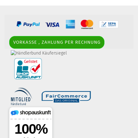
VORKASSE , ZAHLUNG PER RECHNUNG
border-style: solid; margin: 5px; width:
60px; height: 60px;" title="Händlerbund AGB-Prüfsiegel" />