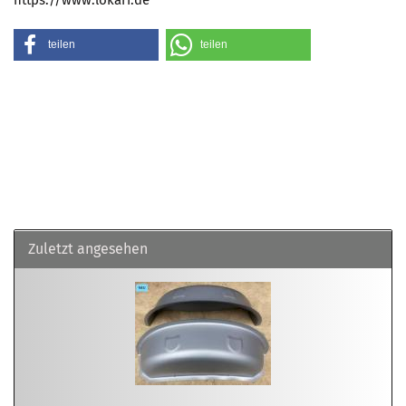
https://www.lokari.de
teilen
teilen
Zuletzt angesehen