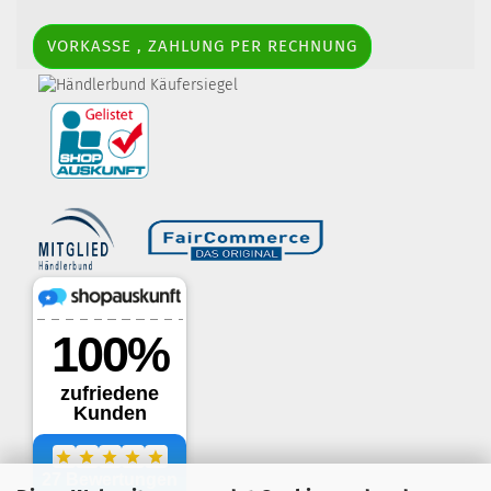
VORKASSE , ZAHLUNG PER RECHNUNG
border-style: solid; margin: 5px; width:
60px; height: 60px;" title="Händlerbund AGB-Prüfsiegel" />