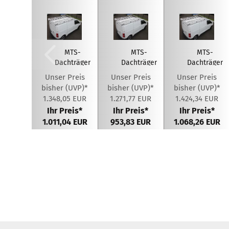
MTS-
MTS-
MTS-
Dachträger
Dachträger
Dachträger
aus
aus
aus
Unser Preis
Unser Preis
Unser Preis
Aluminium
Aluminium
Aluminium
bisher (UVP)*
bisher (UVP)*
bisher (UVP)*
für
für
für
1.348,05 EUR
1.271,77 EUR
1.424,34 EUR
Citroen...
Citroen...
Citroen...
Ihr Preis*
Ihr Preis*
Ihr Preis*
1.011,04 EUR
953,83 EUR
1.068,26 EUR
Sie sparen
Sie sparen
Sie sparen
25%
25%
25%