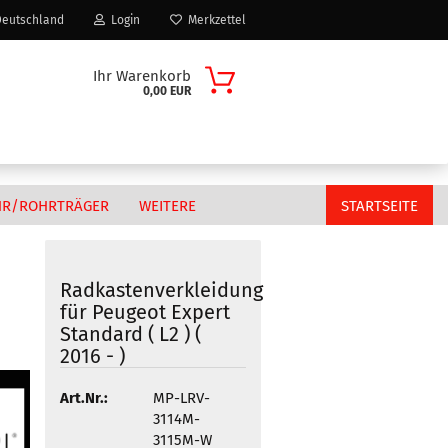
eutschland
Login
Merkzettel
Ihr Warenkorb
0,00 EUR
HR/ROHRTRÄGER
WEITERE
STARTSEITE
Radkastenverkleidung
für Peugeot Expert
Citroen
Standard ( L2 ) (
n?
Fiat
2016 - )
MAN
Art.Nr.:
MP-LRV-
Peugeot
3114M-
Volkswagen
3115M-W