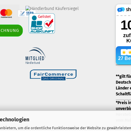
border-style: solid;
RECHNUNG
margin: 5px; width: 60px; height: 60px;"
title="Händlerbund AGB-Prüfsiegel" />
.
**gilt f
Deutschl
Länder 
Schaltf
*Preis i
unverbi
Herstell
Technologien
vom Meh
nbietern, um die ordentliche Funktionsweise der Website zu gewährleisten