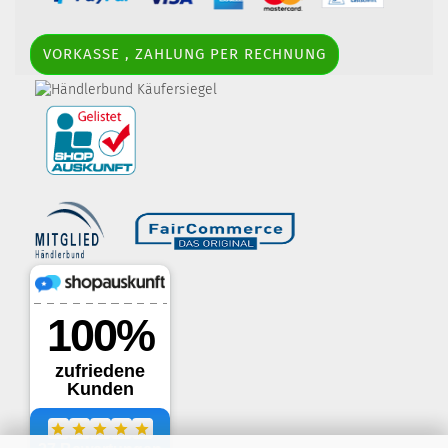
VORKASSE , ZAHLUNG PER RECHNUNG
border-style: solid; margin: 5px; width:
60px; height: 60px;" title="Händlerbund AGB-Prüfsiegel" />