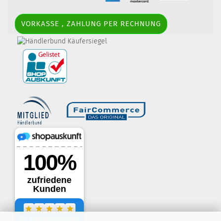
VORKASSE , ZAHLUNG PER RECHNUNG
border-style: solid; margin: 5px; width:
60px; height: 60px;" title="Händlerbund AGB-Prüfsiegel" />