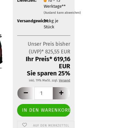
Lieferzeit:
10 - 15
Zubehör für Mobietec-
Werktage**
Dachträger
(Ausland kann abweichen)
Versandgewicht:
24
kg je
Stück
Unser Preis bisher
(UVP)* 825,55 EUR
Ihr Preis* 619,16
EUR
Sie sparen 25%
inkl. 19% MwSt. zzgl.
Versand
AUF DEN MERKZETTEL