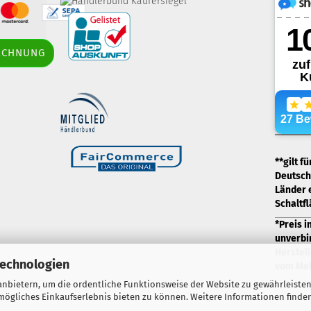
border-style: solid;
RECHNUNG
margin: 5px; width: 60px; height: 60px;"
title="Händlerbund AGB-Prüfsiegel" />
.
**gilt f
Deutschl
Länder 
Schaltf
*Preis i
unverbi
Herstell
Technologien
vom Meh
nbietern, um die ordentliche Funktionsweise der Website zu gewährleisten
ögliches Einkaufserlebnis bieten zu können. Weitere Informationen finden
Webshop erstellen
mit Gambio.de © 2026