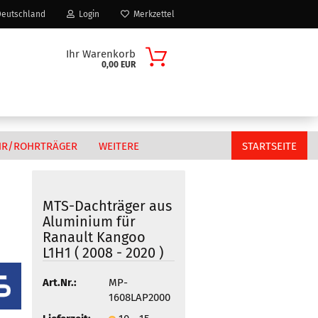
eutschland
Login
Merkzettel
Ihr Warenkorb
0,00 EUR
HR/ROHRTRÄGER
WEITERE
STARTSEITE
MTS-Dachträger aus
Aluminium für
Citroen
Ranault Kangoo
n?
Fiat
L1H1 ( 2008 - 2020 )
MAN
Art.Nr.:
MP-
Peugeot
1608LAP2000
Volkswagen