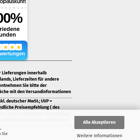
ür Lieferungen innerhalb
ands, Lieferzeiten für andere
entnehmen Sie bitte der
läche mit den Versandinformationen
nkl. deutscher MwSt.; UVP =
ndliche Preisempfehlung ( des
ers ); Der Gesamtpreis ist abhängig
rwertsteuersatz des Lieferlandes
Alle Akzeptieren
,
 Sie
Weitere Informationen