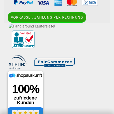
VORKASSE , ZAHLUNG PER RECHNUNG
border-style: solid; margin: 5px; width:
60px; height: 60px;" title="Händlerbund AGB-Prüfsiegel" />