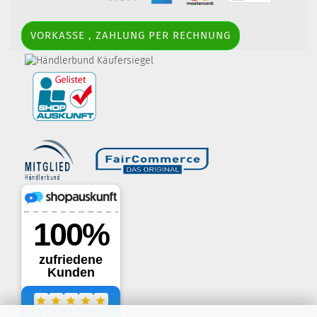
VORKASSE , ZAHLUNG PER RECHNUNG
border-style: solid; margin: 5px; width:
60px; height: 60px;" title="Händlerbund AGB-Prüfsiegel" />