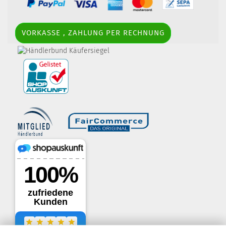
VORKASSE , ZAHLUNG PER RECHNUNG
border-style: solid; margin: 5px; width:
60px; height: 60px;" title="Händlerbund AGB-Prüfsiegel" />