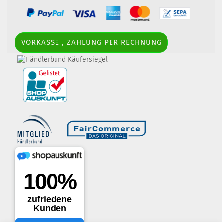
VORKASSE , ZAHLUNG PER RECHNUNG
border-style: solid; margin: 5px; width:
60px; height: 60px;" title="Händlerbund AGB-Prüfsiegel" />