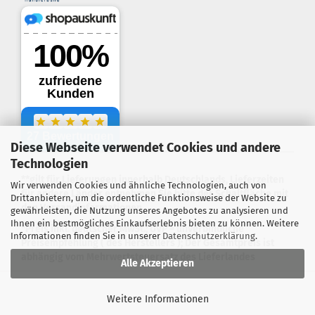
Diese Webseite verwendet Cookies und andere
.
Technologien
**gilt für Lieferungen innerhalb Deutschlands, Lieferzeiten
Wir verwenden Cookies und ähnliche Technologien, auch von
für andere Länder entnehmen Sie bitte der Schaltfläche mit
Drittanbietern, um die ordentliche Funktionsweise der Website zu
den Versandinformationen
gewährleisten, die Nutzung unseres Angebotes zu analysieren und
Ihnen ein bestmögliches Einkaufserlebnis bieten zu können. Weitere
*Preis inkl. deutscher MwSt.; UVP = unverbindliche
Informationen finden Sie in unserer
Datenschutzerklärung
.
Preisempfehlung ( des Herstellers ); Der Gesamtpreis ist
abhängig vom Mehrwertsteuersatz des Lieferlandes
Alle Akzeptieren
Webshop erstellen
mit Gambio.de © 2026
Weitere Informationen