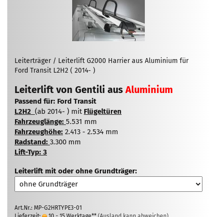
Leiterträger / Leiterlift G2000 Harrier aus Aluminium für
Ford Transit L2H2 ( 2014- )
Leiterlift von Gentili aus
Aluminium
Passend für: Ford Transit
L2H2
(ab 2014- ) mit
Flügeltüren
Fahrzeuglänge:
5.531 mm
Fahrzeughöhe:
2.413 - 2.534 mm
Radstand:
3.300 mm
Lift-Typ: 3
Leiterlift mit oder ohne Grundträger:
Art.Nr.: MP-G2HRTYPE3-01
Lieferzeit:
10 - 15 Werktage**
(Ausland kann abweichen)