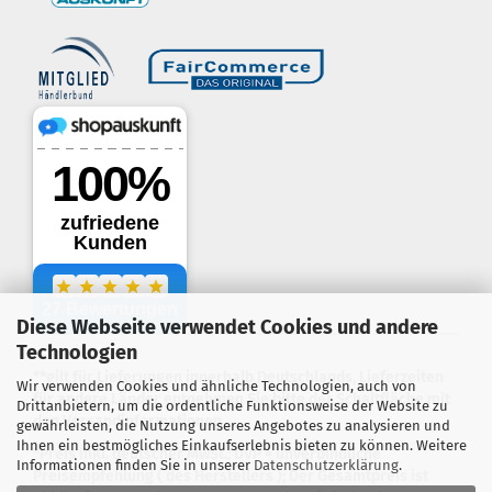
60px; height: 60px;" title="Händlerbund AGB-Prüfsiegel" />
Diese Webseite verwendet Cookies und andere
.
Technologien
**gilt für Lieferungen innerhalb Deutschlands, Lieferzeiten
Wir verwenden Cookies und ähnliche Technologien, auch von
für andere Länder entnehmen Sie bitte der Schaltfläche mit
Drittanbietern, um die ordentliche Funktionsweise der Website zu
den Versandinformationen
gewährleisten, die Nutzung unseres Angebotes zu analysieren und
Ihnen ein bestmögliches Einkaufserlebnis bieten zu können. Weitere
*Preis inkl. deutscher MwSt.; UVP = unverbindliche
Informationen finden Sie in unserer
Datenschutzerklärung
.
Preisempfehlung ( des Herstellers ); Der Gesamtpreis ist