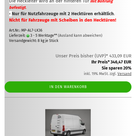
Die Heckleiter wird an der hinteren Tür
mit Bohrung
.
befestigt
•
Nur für Nutzfahrzeuge mit 2 Hecktüren erhältlich
.
Nicht für Fahrzeuge mit Scheiben in den Hecktüren!
Art.Nr.: MP-AL7-LK36
Lieferzeit:
3 - 5 Werktage**
(Ausland kann abweichen)
Versandgewicht:
8
kg je Stück
Unser Preis bisher (UVP)* 433,09 EUR
Ihr Preis* 346,47 EUR
Sie sparen 20%
inkl. 19% MwSt. zzgl.
Versand
IN DEN WARENKORB