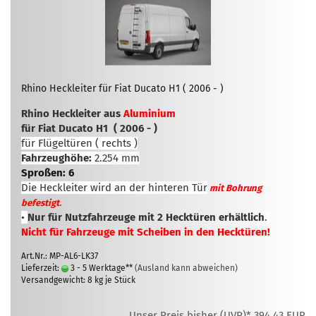
Rhino Heckleiter für Fiat Ducato H1 ( 2006 - )
Rhino Heckleiter aus
Aluminium
für Fiat Ducato H1 ( 2006 - )
für Flügeltüren ( rechts )
Fahrzeughöhe:
2.254 mm
Sproßen: 6
Die Heckleiter wird an der hinteren Tür
mit Bohrung
.
befestigt
•
Nur für Nutzfahrzeuge mit 2 Hecktüren erhältlich
.
Nicht für Fahrzeuge mit Scheiben in den Hecktüren!
Art.Nr.: MP-AL6-LK37
Lieferzeit:
3 - 5 Werktage**
(Ausland kann abweichen)
Versandgewicht:
8
kg je Stück
Unser Preis bisher (UVP)* 394,43 EUR