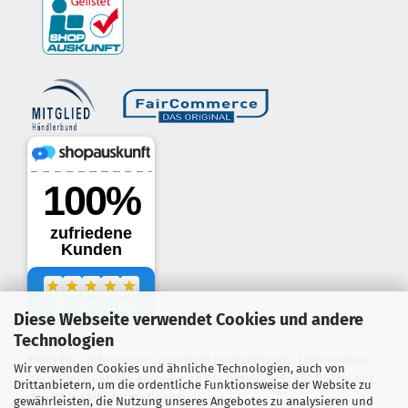
border-style: solid; margin: 5px; width:
60px; height: 60px;" title="Händlerbund AGB-Prüfsiegel" />
Diese Webseite verwendet Cookies und andere
.
Technologien
**gilt für Lieferungen innerhalb Deutschlands, Lieferzeiten
Wir verwenden Cookies und ähnliche Technologien, auch von
für andere Länder entnehmen Sie bitte der Schaltfläche mit
Drittanbietern, um die ordentliche Funktionsweise der Website zu
den Versandinformationen
gewährleisten, die Nutzung unseres Angebotes zu analysieren und