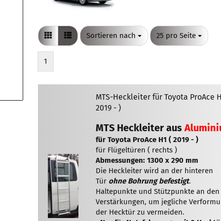
Nissan
Mercedes
Opel
Volkswagen
Opel
Nissan
Peugeot
Peugeot
Opel
Toyota
Sortieren nach
pro Seite
Sortieren nach
25 pro Seite
Renault
Peugeot
Volkswagen
Toyota
Renault
Zubehör für Q-Tech-
1
Dachträger
Volkswagen
Toyota
Volkswagen
MTS-Heckleiter für Toyota ProAce H
2019 - )
MTS Heckleiter aus
Alumin
für Toyota ProAce H1 ( 2019 - )
für Flügeltüren ( rechts )
Abmessungen: 1300 x 290 mm
Die Heckleiter wird an der hinteren
Tür
ohne Bohrung befestigt
.
Haltepunkte und Stützpunkte an den
Verstärkungen, um jegliche Verform
der Hecktür zu vermeiden.