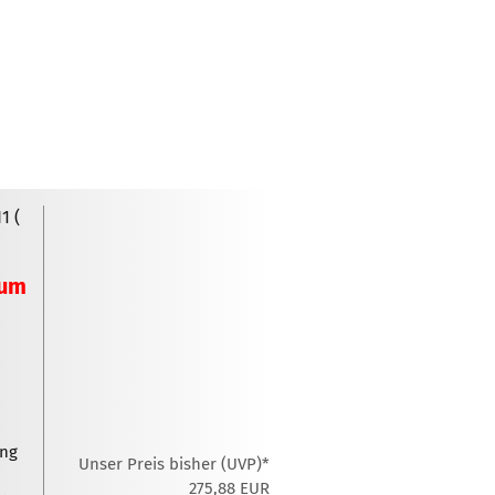
Zubehör für Mobietec-
Dachträger
1 (
ium
ung
Unser Preis bisher (UVP)*
275,88 EUR