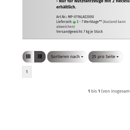
•
Nur für Nutzfahrzeuge mit 2 Heckt
erhältlich
.
Art.Nr.: MP-0116LAE2000
Lieferzeit:
3 - 7 Werktage**
(Ausland kann
abweichen)
Versandgewicht:
7
kg je Stück
Sortieren nach
pro Seite
Sortieren nach
25 pro Seite
1
1
bis
1
(von insgesa