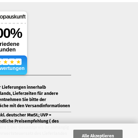
ür Lieferungen innerhalb
ands, Lieferzeiten für andere
entnehmen Sie bitte der
läche mit den Versandinformationen
nkl. deutscher MwSt.; UVP =
ndliche Preisempfehlung ( des
ers ); Der Gesamtpreis ist abhängig
rwertsteuersatz des Lieferlandes
Alle Akzeptieren