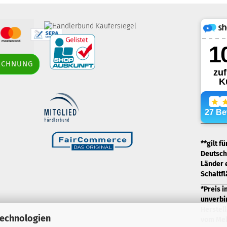
border-style: solid;
RECHNUNG
margin: 5px; width: 60px; height: 60px;"
title="Händlerbund AGB-Prüfsiegel" />
.
**gilt f
Deutschl
Länder 
Schaltf
*Preis i
unverbi
Herstell
Technologien
vom Meh