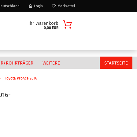
eutschland
Login
Merkzettel
Ihr Warenkorb
0,00 EUR
HR/ROHRTRÄGER
WEITERE
STARTSEITE
»
Toyota ProAce 2016-
016-
Citroen
n?
Fiat
MAN
Peugeot
Volkswagen