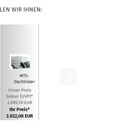
LEN WIR IHNEN:
MTS-
Dachträger
aus
Unser Preis
Aluminium
bisher (UVP)*
für
2.696,10 EUR
Citroen...
Ihr Preis*
2.022,08 EUR
Sie sparen
25%