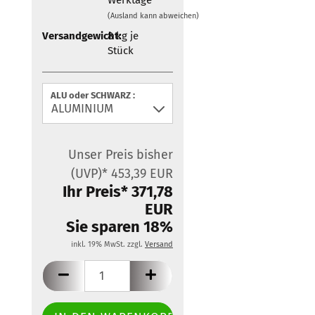
Zubehör für Mobietec-
(Ausland kann abweichen)
Dachträger
Versandgewicht:
8
kg je
Stück
ALU oder SCHWARZ :
Unser Preis bisher
(UVP)* 453,39 EUR
Ihr Preis* 371,78
EUR
Sie sparen 18%
inkl. 19% MwSt. zzgl.
Versand