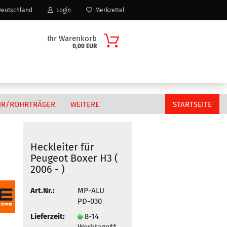
eutschland
Login
Merkzettel
Ihr Warenkorb
0,00 EUR
HR/ROHRTRÄGER
WEITERE
STARTSEITE
Heckleiter für
Peugeot Boxer​ H3 (
Citroen
2006 - )
n?
Fiat
MAN
Art.Nr.:
MP-ALU
PD-030
Peugeot
Lieferzeit:
8-14
Volkswagen
Werktage**