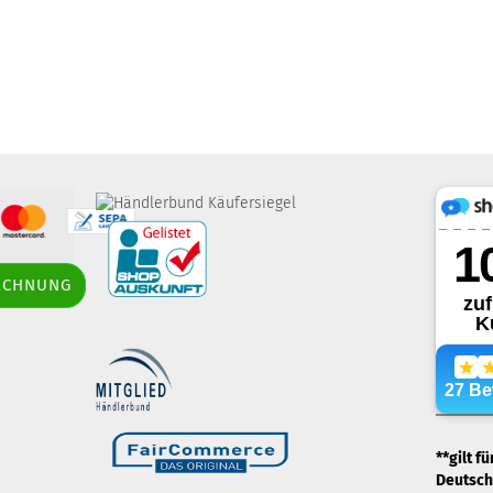
border-style: solid;
RECHNUNG
margin: 5px; width: 60px; height: 60px;"
title="Händlerbund AGB-Prüfsiegel" />
.
**gilt f
Deutschl