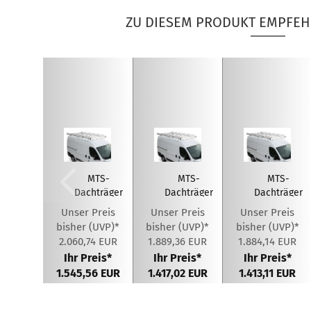
ZU DIESEM PRODUKT EMPFEH
MTS-
MTS-
MTS-
Dachträger
Dachträger
Dachträger
aus
aus
aus
Unser Preis
Unser Preis
Unser Preis
Aluminium
Aluminium
Aluminium
bisher (UVP)*
bisher (UVP)*
bisher (UVP)*
für
für
für
2.060,74 EUR
1.889,36 EUR
1.884,14 EUR
Citroen...
Citroen...
Citroen...
Ihr Preis*
Ihr Preis*
Ihr Preis*
1.545,56 EUR
1.417,02 EUR
1.413,11 EUR
Sie sparen
Sie sparen
Sie sparen
25%
25%
25%